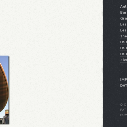
Ant
Bar
Gra
Las
Les
The
US
USA
USA
Zio
IM
DA
© C
PA
PO