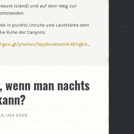
reaure Island) und auf dem Weg zur
entstanden.
ade in punkto Unruhe und Lautstärke sehr
 die Ruhe der Canyons.
//goo.gl/photos/NpjdvcWanSW4EVgKA
…
, wenn man nachts
 kann?
AS
,
USA 2009