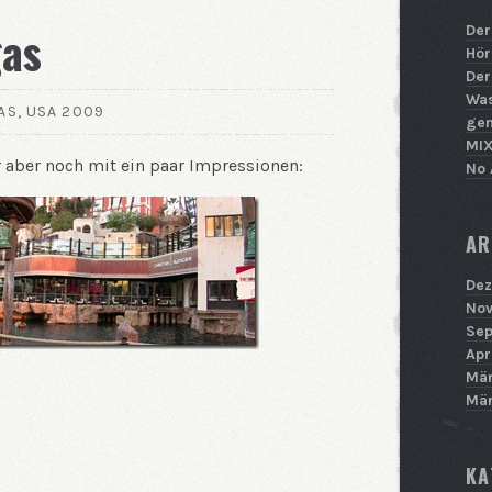
gas
Der
Hör
Der
Was
AS
,
USA 2009
ge
MIX
r aber noch mit ein paar Impressionen:
No 
AR
Dez
Nov
Sep
Apr
Mär
Mär
KA