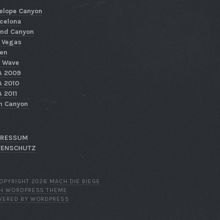
elope Canyon
celona
nd Canyon
 Vegas
en
 Wave
A 2009
 2010
 2011
n Canyon
PRESSUM
TENSCHUTZ
OPYRIGHT 2026
MACH DIE BIEGE
TH WORDPRESS THEME
WERED BY WORDPRESS