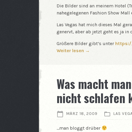
Die Bilder sind an meinem Hotel (T
nahegelegenen Fashion Show Mall 
Las Vegas hat mich dieses Mal ger
genervt, aber ab jetzt geht es ja in
Größere Bilder gibt’s unter
https:
Weiter lesen →
Was macht man
nicht schlafen
MÄRZ 18, 2009
LAS VEG
…man bloggt drüber