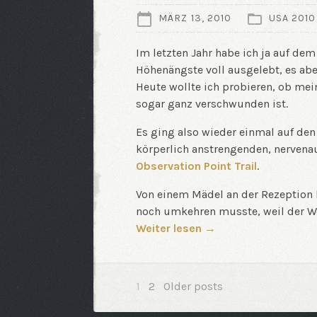
MÄRZ 13, 2010
USA 2010
Im letzten Jahr habe ich ja auf dem
Höhenängste voll ausgelebt, es abe
Heute wollte ich probieren, ob mei
sogar ganz verschwunden ist.
Es ging also wieder einmal auf den
körperlich anstrengenden, nervena
Observation Point Trail
.
Von einem Mädel an der Rezeption h
noch umkehren musste, weil der We
Weiter lesen →
Choose
page
1
2
Older posts