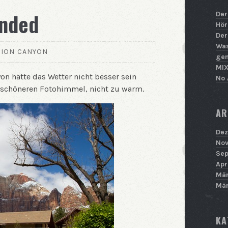
anded
Der
Hör
Der
Was
ZION CANYON
ge
MIX
on hätte das Wetter nicht besser sein
No 
r schöneren Fotohimmel, nicht zu warm.
AR
Dez
Nov
Sep
Apr
Mär
Mär
KA