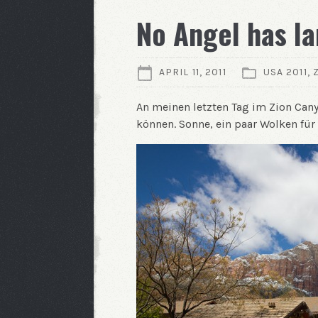
No Angel has l
APRIL 11, 2011
USA 2011
,
An meinen letzten Tag im Zion Cany
können. Sonne, ein paar Wolken fü