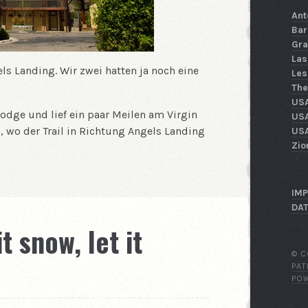
Ant
Bar
Gra
Las
ls Landing. Wir zwei hatten ja noch eine
Les
The
US
Lodge und lief ein paar Meilen am Virgin
USA
a, wo der Trail in Richtung Angels Landing
USA
Zio
IM
DA
it snow, let it
© C
PA
PO