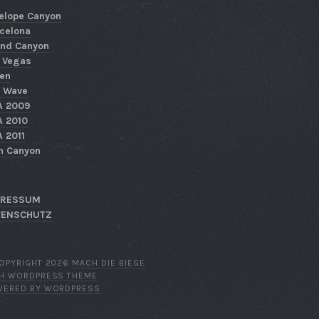
elope Canyon
celona
nd Canyon
 Vegas
en
 Wave
A 2009
 2010
 2011
n Canyon
PRESSUM
TENSCHUTZ
OPYRIGHT 2026
MACH DIE BIEGE
TH WORDPRESS THEME
WERED BY WORDPRESS