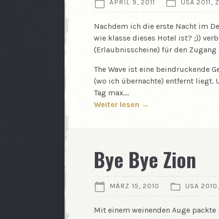
APRIL 9, 2011
USA 2011
,
Nachdem ich die erste Nacht im Des
wie klasse dieses Hotel ist? ;)) ver
(Erlaubnisscheine) für den Zugang 
The Wave ist eine beindruckende Ge
(wo ich übernachte) entfernt liegt
Tag max.…
Weiter lesen →
Bye Bye Zion
MÄRZ 15, 2010
USA 2010
Mit einem weinenden Auge packte 