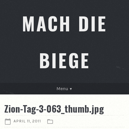
MACH DIE
BIEGE
Menu
GESCHICHTEN
Zion-Tag-3-063_thumb.jpg
KONTAKT
APRIL 11, 2011
ÜBER MICH