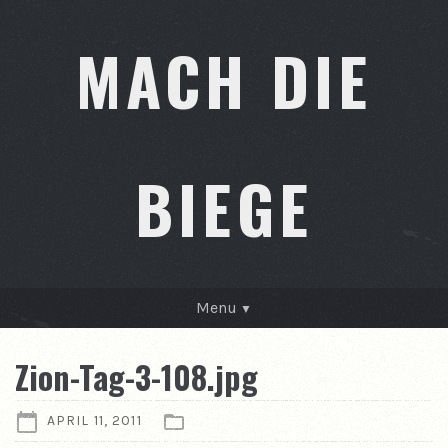
MACH DIE
BIEGE
Menu
GESCHICHTEN
Zion-Tag-3-108.jpg
KONTAKT
APRIL 11, 2011
ÜBER MICH