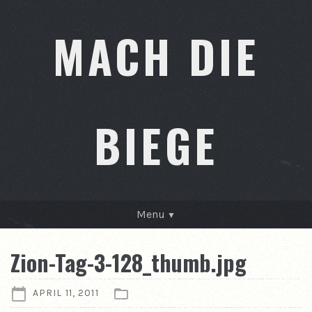
MACH DIE
BIEGE
Menu
GESCHICHTEN
Zion-Tag-3-128_thumb.jpg
KONTAKT
APRIL 11, 2011
ÜBER MICH