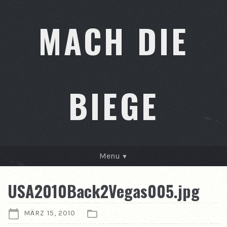
MACH DIE
BIEGE
Menu
GESCHICHTEN
USA2010Back2Vegas005.jpg
KONTAKT
MÄRZ 15, 2010
ÜBER MICH