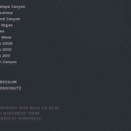
elope Canyon
celona
nd Canyon
 Vegas
en
 Wave
A 2009
 2010
 2011
n Canyon
PRESSUM
TENSCHUTZ
OPYRIGHT 2026
MACH DIE BIEGE
TH WORDPRESS THEME
WERED BY WORDPRESS