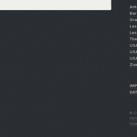
Ant
Bar
Gra
Las
Les
The
US
USA
USA
Zio
IM
DA
© C
PA
PO