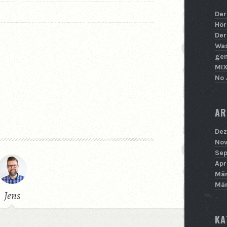
Der
Hör
Der
Was
ge
MIX
No 
AR
Dez
Nov
Sep
Apr
Mär
Mär
Jens
KA