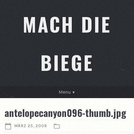
MACH DIE
BIEGE
Menu
GESCHICHTEN
antelopecanyon096-thumb.jpg
KONTAKT
MÄRZ 25, 2009
ÜBER MICH