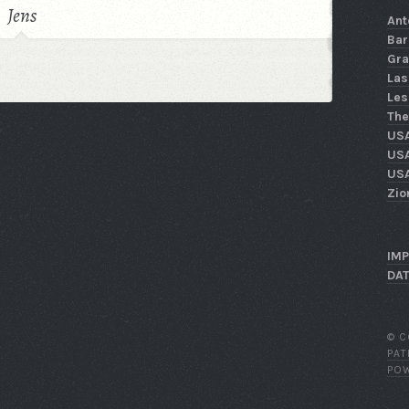
Jens
Ant
Bar
Gra
Las
Les
The
US
USA
USA
Zio
IM
DA
© C
PA
PO