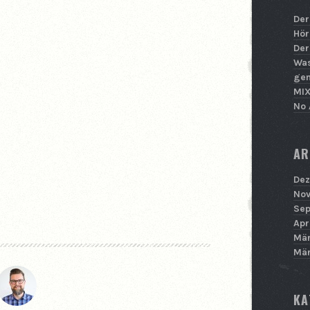
Der
Hör
Der
Was
ge
MIX
No 
AR
Dez
Nov
Sep
Apr
Mär
Mär
KA