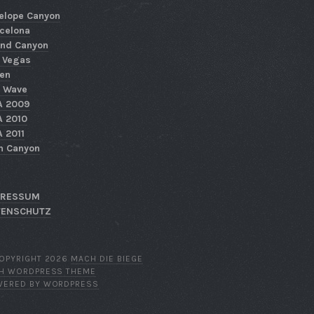
elope Canyon
celona
nd Canyon
 Vegas
en
 Wave
A 2009
 2010
 2011
n Canyon
PRESSUM
TENSCHUTZ
OPYRIGHT 2026
MACH DIE BIEGE
TH WORDPRESS THEME
WERED BY WORDPRESS