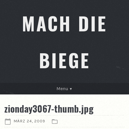
MACH DIE
BIEGE
Menu
GESCHICHTEN
zionday3067-thumb.jpg
KONTAKT
MÄRZ 24, 2009
ÜBER MICH