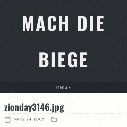
MACH DIE
BIEGE
Menu
GESCHICHTEN
zionday3146.jpg
KONTAKT
MÄRZ 24, 2009
ÜBER MICH