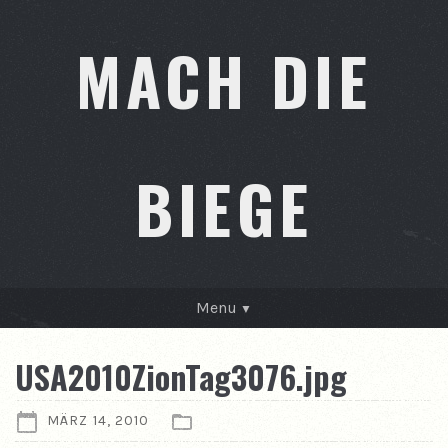
MACH DIE
BIEGE
Menu
GESCHICHTEN
USA2010ZionTag3076.jpg
KONTAKT
MÄRZ 14, 2010
ÜBER MICH