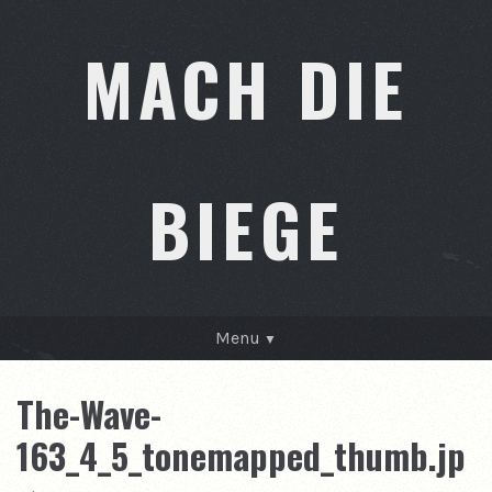
MACH DIE
BIEGE
Menu
GESCHICHTEN
The-Wave-
KONTAKT
163_4_5_tonemapped_thumb.jp
ÜBER MICH