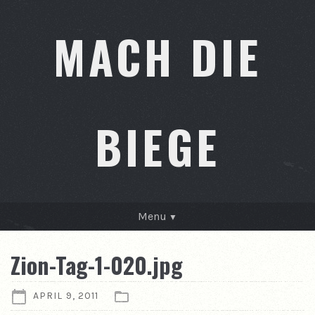
MACH DIE
BIEGE
Menu
GESCHICHTEN
Zion-Tag-1-020.jpg
KONTAKT
APRIL 9, 2011
ÜBER MICH