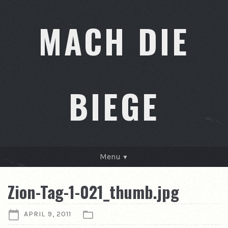
MACH DIE
BIEGE
Menu
GESCHICHTEN
Zion-Tag-1-021_thumb.jpg
KONTAKT
APRIL 9, 2011
ÜBER MICH