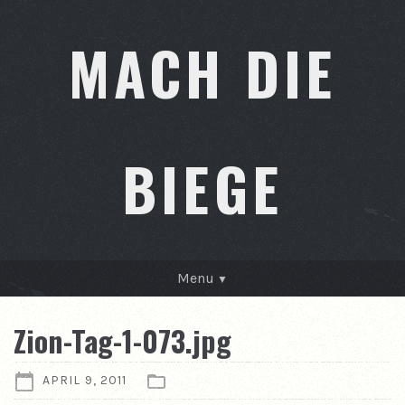
MACH DIE
BIEGE
Menu
GESCHICHTEN
Zion-Tag-1-073.jpg
KONTAKT
APRIL 9, 2011
ÜBER MICH