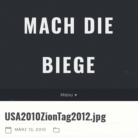
MACH DIE
BIEGE
Menu
GESCHICHTEN
USA2010ZionTag2012.jpg
KONTAKT
MÄRZ 13, 2010
ÜBER MICH