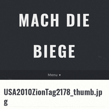
MACH DIE
BIEGE
Menu
GESCHICHTEN
USA2010ZionTag2178_thumb.jp
KONTAKT
g
ÜBER MICH