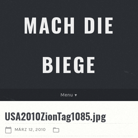
MACH DIE
BIEGE
Menu
GESCHICHTEN
USA2010ZionTag1085.jpg
KONTAKT
MÄRZ 12, 2010
ÜBER MICH