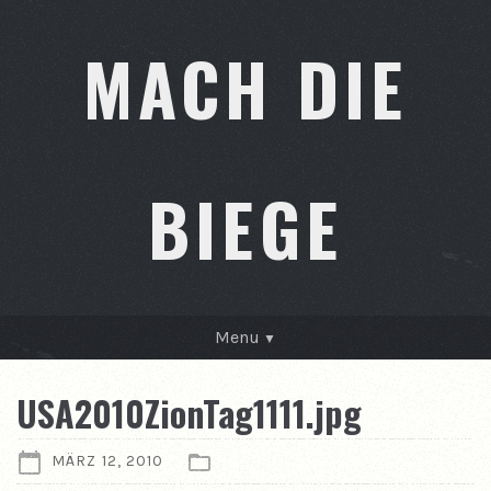
MACH DIE
BIEGE
Menu
GESCHICHTEN
USA2010ZionTag1111.jpg
KONTAKT
MÄRZ 12, 2010
ÜBER MICH