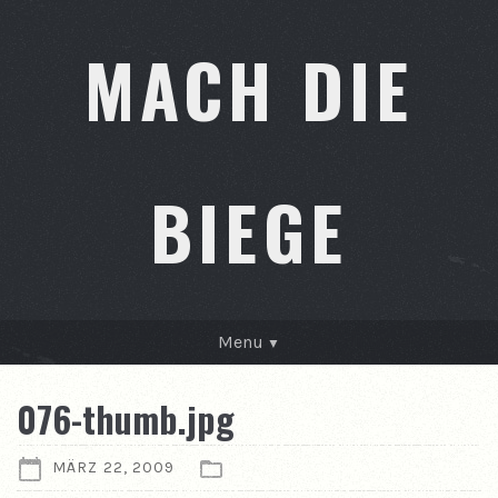
MACH DIE
BIEGE
Menu
GESCHICHTEN
076-thumb.jpg
KONTAKT
MÄRZ 22, 2009
ÜBER MICH