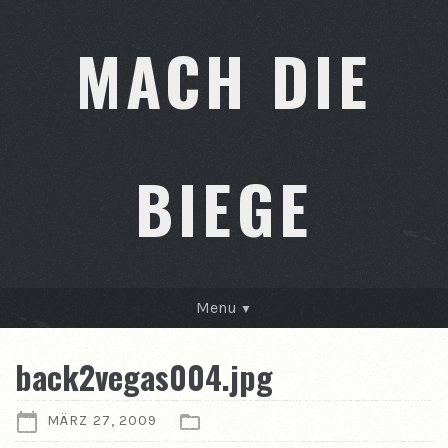
MACH DIE
BIEGE
Menu
GESCHICHTEN
back2vegas004.jpg
KONTAKT
MÄRZ 27, 2009
ÜBER MICH