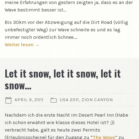
meine Erfahrungen von gestern zeigten ja, dass es an der
Wave bestimmt besser ist…
Bis 30km vor der Abzweigung auf die Dirt Road (völlig
unbefestigter Weg) zur Wave schneite es und es lag
immer noch ordentlich Schnee.…
Weiter lesen →
Let it snow, let it snow, let it
snow…
APRIL 9, 2011
USA 2011
,
ZION CANYON
Nachdem ich die erste Nacht im Desert Pearl Inn (Habe
ich schon erwähnt wie klasse dieses Hotel ist? ;))
verbracht habe, galt es heute zwei Permits
(Erlaubnisscheine) für den Zugang zu “
The Wave
” zu